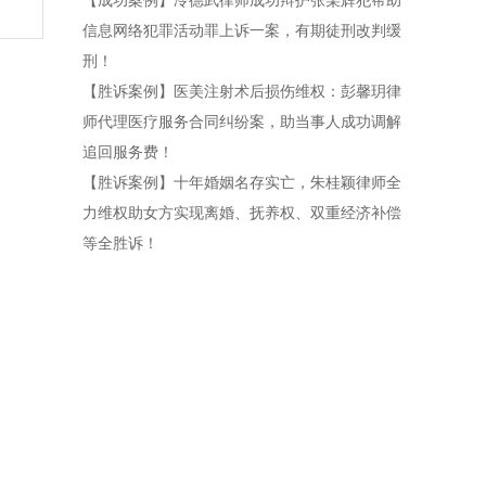
【成功案例】冷德武律师成功辩护张某辉犯帮助
信息网络犯罪活动罪上诉一案，有期徒刑改判缓
刑！
【胜诉案例】医美注射术后损伤维权：彭馨玥律
师代理医疗服务合同纠纷案，助当事人成功调解
追回服务费！
【胜诉案例】十年婚姻名存实亡，朱桂颖律师全
力维权助女方实现离婚、抚养权、双重经济补偿
等全胜诉！