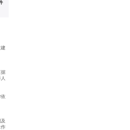
件
建建
证据
诉人
律依
利及
未作