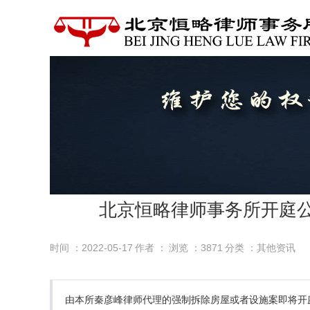
北京恒略律师事务所开庭公
时间 ：2022-05-17
作者 ：
浏览 ：
3871
分类 ：其他资讯
由本所秦彦峰律师代理的强制拆除房屋或者设施案即将开