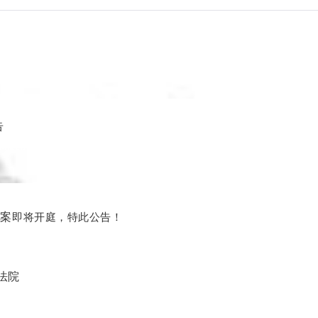
告
ouncement
即将开庭，特此公告！
施
案
法院