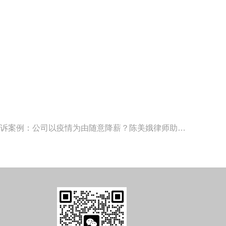
下一篇：北京恒略律师事务所胜诉案例：公司以疫情为由随意降薪？陈美娥律师助当事人讨回工资、补偿金