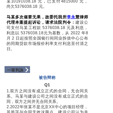
某10191038.18 元，已支付4815000 元，
尚欠5376038.18 元。
马某多次催要无果，故委托我所
李永
慧律师
代理本案提起诉讼，请求法院判令
：
建设公
司支付马某工程款 5376038.18 元及利息，
利息以 5376038.18元为基数，从 2022 年8
月 2 日起按照全国银行间同业拆借中心公布
的同期贷款市场报价利率支付利息至付清之
日。
一审判决
被告辩称
Q1
1.双方之间没有成立正式的合同，无合同关
系。马某与建设公司之间没有成立正式的合
同，双方之间并无合同关系。
2.2022年张某不是北京XX中心的项目经理，
其签字与合同无效这两点，建设公司认为并