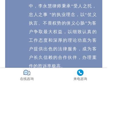
中，李永慧律师秉承“受人之托，
忠人之事 ”的执业理念，以“仗义
执言、不畏权势的侠义心肠”为客
户争取最大权益，以细致认真的
工作态度和深厚的理论功底为客
户提供出色的法律服务，成为客
户长久信赖的合作伙伴，办理案
件的胜诉率极高。
在线咨询
来电咨询
李永慧律师做事沉稳干练，效果
显著，在代理案件的过程中，以
扎实的专业知识、精湛的诉讼技
巧和高尚的职业道德赢得了同行
和客户的一致赞同与好评，被誉
为“金牌律师 ”。李永慧律师现为