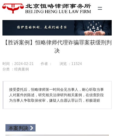
=
首页
精英团队
【胜诉案例】恒略律师代理诈骗罪案获缓刑判
经典案例
决
关于我们
时间 ：2024-02-21
作者 ：
浏览 ：
11524
分类 ：经典案例
联系我们
接受委托后，恒略律师第一时间会见当事人，耐心听取当事
人对案件的陈述，研究相关法律研判相关案例，在侦查阶段
为当事人争取取保候审，嫌疑人自愿认罪认罚，积极退赃
本案判决