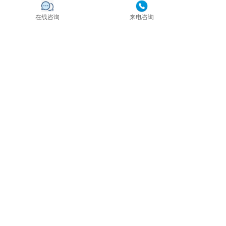
在线咨询
来电咨询
刘立强律师刑事辩护经验丰富，在侦查、起
诉、审判各阶段都能准确把控风险点，尤其对
职务犯罪、经济犯罪、刑民交叉、重大疑难案
件具有独特的办案技巧。刘立强律师专注于刑
事辩护业务10余年，已办理多起有社会影响
简介
力的案件。刘立强律师具有良好的职业素养和
严谨缜密的工作作风。刘律师熟谙刑事诉讼案
件各阶段办案流程，能从律师、检察官、法官
的不同角度研判案情。客观、理性、灵活地办
理每一个案件，为当事人谋求最合适的应对方
案，是刘律师始终坚持的办案理念。
擅长领域：刑事辩护、刑事控告、合同纠纷、
行政诉讼、房产纠纷等。