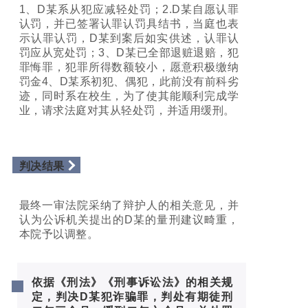
1、D某系从犯应减轻处罚；2.D某自愿认罪
认罚，并已签署认罪认罚具结书，当庭也表
示认罪认罚，D某到案后如实供述，认罪认
罚应从宽处罚；3、D某已全部退赃退赔，犯
罪悔罪，犯罪所得数额较小，愿意积极缴纳
罚金4、D某系初犯、偶犯，此前没有前科劣
迹，同时系在校生，为了使其能顺利完成学
业，请求法庭对其从轻处罚，并适用缓刑。
判决结果
最终一审法院采纳了辩护人的相关意见，并
认为公诉机关提出的D某的量刑建议畸重，
本院予以调整。
依据《刑法》《刑事诉讼法》的相关规
定，判决D某犯诈骗罪，判处有期徒刑