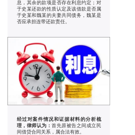
息，其余的款项是否存在利息约定；对
于史某还款的性质认定及该借款是否属
于史某和魏某的夫妻共同债务，魏某是
否应承担连带还款责任。
经过对案件情况和证据材料的分析梳
理，律师认为：
首先原被告之间成立民
间借贷合同关系，属合法有效。