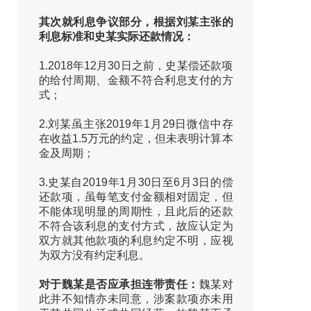
其次就利息争议部分，根据刘某主张的
利息标准和史某实际还款情况：
1.2018年12月30日之前，史某偿还款项
的给付周期、金额不符合利息支付的方
式；
2.刘某虽主张2019年1月29日微信中存
在收益1.5万元的约定，但未表明计算本
金及周期；
3.史某自2019年1月30日至6月3日的偿
还款项，虽每笔支付金额相对固定，但
不能体现明显的周期性，且此后的还款
不符合该利息的支付方式，故应认定为
双方就其他款项的利息约定不明，应视
为双方没有约定利息。
对于魏某是否应承担连带责任：
魏某对
此并不知情亦未同意，涉案款项亦未用