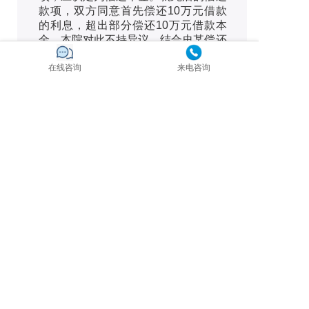
款项，双方同意首先偿还10万元借款
的利息，超出部分偿还10万元借款本
金，本院对此不持异议。结合史某偿还
情况，应认定史某已偿清全部借款，刘
某要求史某再进行偿还，本院难以维
在线咨询
来电咨询
持。
恒略说法
通常，自然人之间的借款，同一出借人
和借款人发生多笔借款的情况下，借款
人分别出具各笔的借条，但仅有部分借
条上明确有利息。在其他借条没有明确
约定有利息的情况下，不能认定有利息
约定，也不能仅凭分期偿还款项的行为
直接认定为是支付利息。