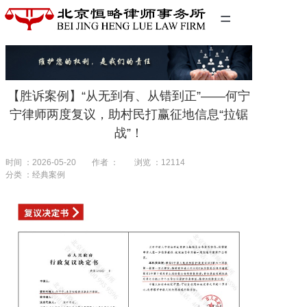
=
首页
精英团队
【胜诉案例】“从无到有、从错到正”——何宁
经典案例
宁律师两度复议，助村民打赢征地信息“拉锯
战”！
关于我们
时间 ：2026-05-20
作者 ：
浏览 ：
12114
联系我们
分类 ：经典案例