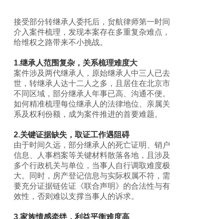
接受部分转继承人委托后，贠航律师第一时间
介入案件梳理，发现本案存在多重复杂难点，
给维权之路带来不小挑战。
1.继承人范围复杂，关系梳理难度大
案件涉及两代继承人，原始继承人中三人已去
世，转继承人达十二人之多，且居住在北京市
不同区域，部分继承人年事已高、沟通不便。
如何精准梳理每位继承人的法律地位、亲属关
系及权利份额，成为案件推进的首要难题。
2.关键证据缺失，取证工作遇阻碍
由于时间久远，部分继承人的死亡证明、销户
信息、人事档案等关键材料散落各地，且涉及
多个行政机关与单位，当事人自行调取难度极
大。同时，房产登记信息与实际权属不符，需
要充分证据链佐证《联合声明》的合法性与有
效性，否则难以支撑当事人的诉求。
3.家族情感牵绊，利益平衡难度高