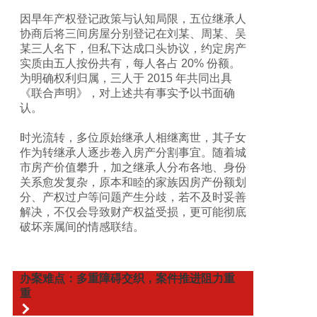
因早年产权登记政策与认知局限，五位继承人
协商后将三间房屋分别登记在刘某、周某、吴
某三人名下，但私下达成口头协议，约定房产
实质由五人按份共有，每人各占 20% 份额。
为明确权利归属，三人于 2015 年共同出具
《
联合声明
》，对上述共有事实予以书面确
认。
时光流转，多位原始继承人相继离世，其子女
作为转继承人逐步卷入房产分割事宜。随着城
市房产价值攀升，加之继承人分布各地、身份
关系愈发复杂，原本和睦的家族因房产份额划
分、产权过户等问题产生分歧，若不及时妥善
解决，不仅会导致财产权益受损，更可能彻底
破坏亲属间的情感联结。
办案难点：多重障碍交织，案件推进阻力重
重