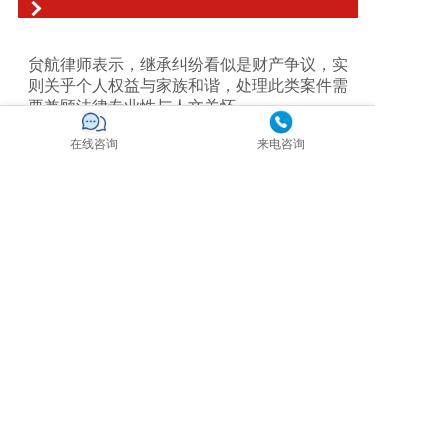
贠航律师表示，继承纠纷看似是财产争议，实
则关乎个人权益与家族和谐，处理此类案件需
要兼顾法律专业性与人文关怀。
在线咨询
来电咨询
1.及时固定关键证据是核心
继承案件中，遗嘱、亲属关系证明、死亡证
明、产权登记信息、共有协议等证据至关重
要。当事人应及时收集、固定相关材料，若因
客观原因无法自行调取，可在律师协助下向法
院申请调查令，避免因证据不足导致权益受
损。
2.尊重法律规定，理性看待争议
法定继承有明确的法律规则，继承人应尊重法
律规定，摒弃 "重亲情轻法律" 或 "重利益轻情
感" 的极端想法，理性看待财产分割问题。在
律师专业指导下，通过协商、调解等多元化方
式解决争议，既能高效维护自身权益，又能最
大限度减少对家族关系的伤害。