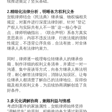
续推进奠定了坚实基础。
2.精细化法律分析，明晰各方权利义务
贠航律师结合《民法典》继承编、物权编相关
规定，对案件进行深度法律剖析。针对 "登记
产权人与实际共有人不一致" 这一核心争议
点，律师明确指出，《联合声明》系各方真实
意思表示，内容不违反法律、行政法规的强制
性规定，不违背公序良俗，合法有效，对全体
继承人具有法律约束力。
同时，律师逐一梳理每位转继承人的继承份
额，制作详细的权利义务清单，并通过一对一
沟通、集中座谈等方式，向各方继承人释法明
理，耐心解答法律疑问，消除认知误区。让每
位继承人都清楚了解自己的法律地位、应得份
额及相关权利义务，为后续协商调解创造了良
好条件。
3.多元化调解协商，兼顾利益与情感
考虑到案件的家族属性，贠航律师始终坚持
"调解优先" 的原则，积极推动各方通过和平协