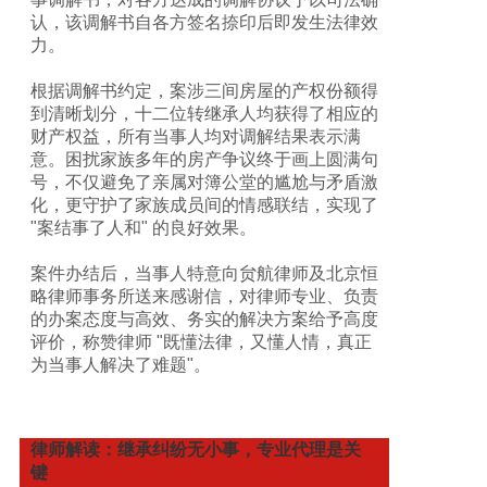
认，该调解书自各方签名捺印后即发生法律效
力。
根据调解书约定，案涉三间房屋的产权份额得
到清晰划分，十二位转继承人均获得了相应的
财产权益，所有当事人均对调解结果表示满
意。困扰家族多年的房产争议终于画上圆满句
号，不仅避免了亲属对簿公堂的尴尬与矛盾激
化，更守护了家族成员间的情感联结，实现了
"案结事了人和" 的良好效果。
案件办结后，当事人特意向贠航律师及北京恒
略律师事务所送来感谢信，对律师专业、负责
的办案态度与高效、务实的解决方案给予高度
评价，称赞律师 "既懂法律，又懂人情，真正
为当事人解决了难题"。
律师解读：继承纠纷无小事，专业代理是关
键